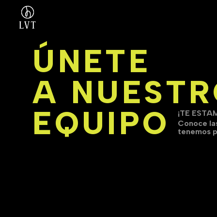
ÚNETE
A NUEST
EQUIPO
¡TE ESTA
Conoce la
tenemos pa